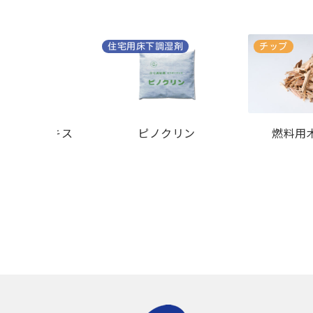
住宅用床下調湿剤
チップ
ー海藻のエキス
ピノクリン
燃料用