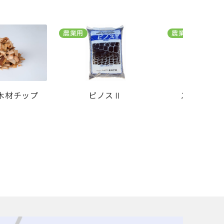
農業用
農業用
木材チップ
ピノスⅡ
スーパーピ