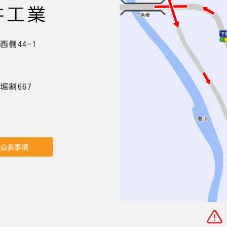
側44-1
割667
公表事項