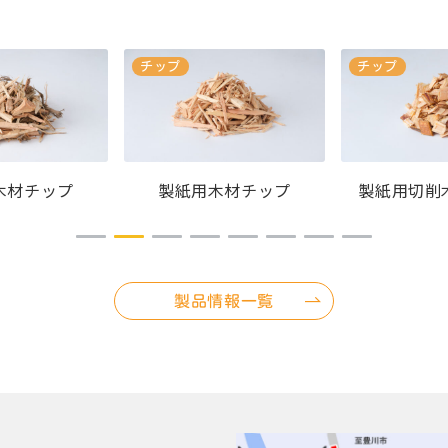
チップ
チップ
木材チップ
製紙用木材チップ
製紙用切削
1
2
3
4
5
6
7
8
製品情報一覧